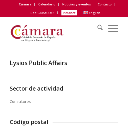
Cámara
Calendario
Noticias y eventos
Contacto
Red CAMACOES
Intranet
English
Lysios Public Affairs
Sector de actividad
Consultores
Código postal