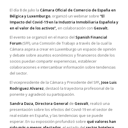
El día 8 de julio la
Cámara Oficial de Comercio de España en
Bélgica y Luxemburgo
, organizó un webinar sobre
“El
Impacto del Covid-19 en la Industria Inmobiliaria Española y
en el valor de los activos”
,
en colaboración con
Gesvalt.
El evento se organizó en el marco del
Spanish Financial
Forum
(SFF), una Comisión de Trabajo a través de la cual la
Cámara aspira a crear en Luxemburgo un espacio de opinión
y debate sobre asuntos económicos y financieros donde los
socios puedan compartir experiencias, establecer
colaboraciones e intercambiar información sobre tendencias
del sector.
El vicepresidente de la Cámara y Presidente del SFF
,
Jose Luis
Rodriguez Alvarez
, destacó la trayectoria profesional de la
ponente y agradeció su participación.
Sandra Daza, Directora General
de
Gesvalt
, realizó una
presentación sobre los efectos del Covid-19 en el sector de
real estate en España, y las tendencias que se puede
esperar. En su exposición profundizó sobre
qué valores han
sido más o menos afectados
, el estado del
sector hotelero
,