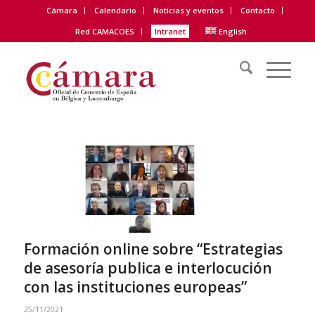
Cámara
Calendario
Noticias y eventos
Contacto
Red CAMACOES
Intranet
English
Formación online sobre “Estrategias
de asesoría publica e interlocución
con las instituciones europeas”
25/11/2021