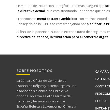
En materia de tributación energética, Ferreras aseguró que
se
la directiva actual
, que está suscitando un “debate que no es
“Tenemos un
menú bastante ambicioso
, con muchos expedie
Consejería de la REPER se está trabajando por
planificar la 
Al final de la ponencia, hubo un extenso turno de preguntas 
directiva del tabaco, la tributación para el comercio digital
SOBRE NOSOTROS
CÁMARA
CALENDA
La Cámara Oficial de Comercio de
España en Bélgica y Luxemburgo es una
CONTAC
asociación sin ánimo de lucro cuyo
FEDECOM
principal objetivo es el desarrollo del
FECECA
comercio y las inversiones entre
España, Bélgica y Luxemburgo. Ofrece a
INTRANE