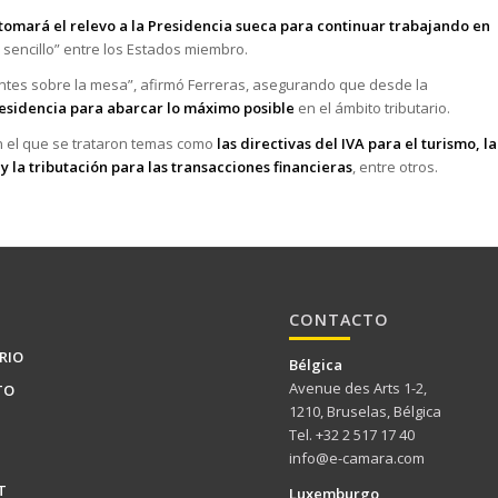
 tomará el relevo a la Presidencia sueca para continuar trabajando en
 sencillo” entre los Estados miembro.
ntes sobre la mesa”, afirmó Ferreras, asegurando que desde la
Presidencia para abarcar lo máximo posible
en el ámbito tributario.
en el que se trataron temas como
las directivas del IVA para el turismo, la
 y la tributación para las transacciones financieras
, entre otros.
CONTACTO
RIO
Bélgica
Avenue des Arts 1-2,
TO
1210, Bruselas, Bélgica
Tel. +32 2 517 17 40
info@e-camara.com
T
Luxemburgo