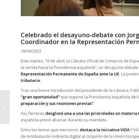
Celebrado el desayuno-debate con Jorg
Coordinador en la Representación Per
18/04/2023
Este martes, 18 de abril, la Cámara Oficial de Comercio de Esp
la senda hacia la Presidencia española”, un desayuno-debate 
Representación Permanente de España ante la UE
. La ponen
tributario
.
Tras una breve introducción del presidente de la Cámara, Pabl
“gran oportunidad”
que supone la Presidencia española del 
Celebrada la
preparación y sus reuniones previas”
.
conferencia “Cambios
que pueden afectar a
Así, Ferreras
desglosó una a una las prioridades en materia 
la gestión de
española prevé abarcar durante su mandato.
Recursos...
Entre los temas que mencionó,
destaca la iniciativa ViDA
(“VAT
de la tributación indirecta digital al conjunto de la Unión Europ