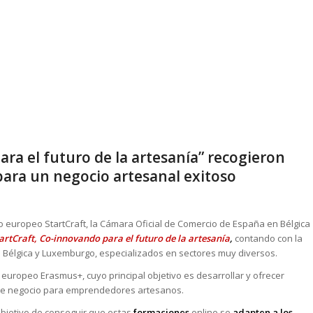
ara el futuro de la artesanía” recogieron
para un negocio artesanal exitoso
to europeo StartCraft, la Cámara Oficial de Comercio de España en Bélgica
artCraft, Co-innovando para el futuro de la artesanía
,
contando con la
e Bélgica y Luxemburgo, especializados en sectores muy diversos.
 europeo Erasmus+, cuyo principal objetivo es desarrollar y ofrecer
 de negocio para emprendedores artesanos.
 objetivo de conseguir que estas
formaciones
online se
adapten a los