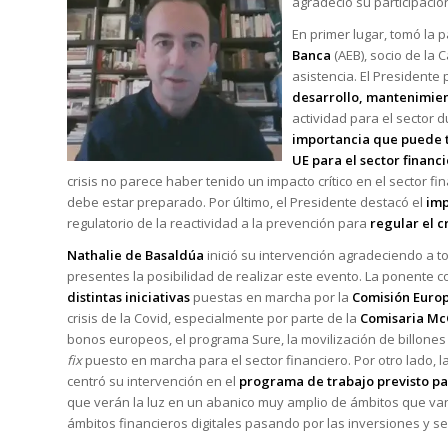
agradeció su participación
En primer lugar, tomó la 
Banca
(AEB), socio de la
asistencia. El Presidente 
desarrollo, mantenimien
actividad para el sector 
importancia que puede t
UE para el sector financ
crisis no parece haber tenido un impacto crítico en el sector fi
debe estar preparado. Por último, el Presidente destacó el
imp
regulatorio de la reactividad a la prevención para
regular el c
Nathalie de Basaldúa
inició su intervención agradeciendo a t
presentes la posibilidad de realizar este evento. La ponente
distintas iniciativas
puestas en marcha por la
Comisión Euro
crisis de la Covid, especialmente por parte de la
Comisaria Mc
bonos europeos, el programa Sure, la movilización de billone
fix
puesto en marcha para el sector financiero. Por otro lado, l
centró su intervención en el
programa de trabajo previsto pa
que verán la luz en un abanico muy amplio de ámbitos que van
ámbitos financieros digitales pasando por las inversiones y s