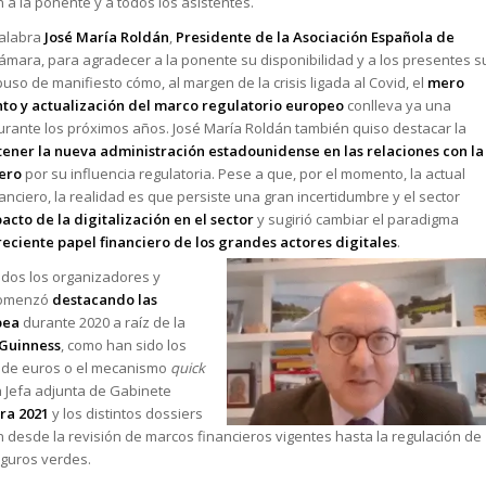
 a la ponente y a todos los asistentes.
palabra
José María Roldán
,
Presidente de la Asociación Española de
 Cámara, para agradecer a la ponente su disponibilidad y a los presentes s
puso de manifiesto cómo, al margen de la crisis ligada al Covid, el
mero
to y actualización del marco regulatorio europeo
conlleva ya una
durante los próximos años. José María Roldán también quiso destacar la
ener la nueva administración estadounidense en las relaciones con la
iero
por su influencia regulatoria. Pese a que, por el momento, la actual
nanciero, la realidad es que persiste una gran incertidumbre y el sector
acto de la digitalización en el sector
y sugirió cambiar el paradigma
reciente papel financiero de los grandes a
ctores digitales
.
odos los organizadores y
 comenzó
destacando las
pea
durante 2020 a raíz de la
Guinness
, como han sido los
s de euros o el mecanismo
quick
a Jefa adjunta de Gabinete
ra 2021
y los distintos dossiers
 desde la revisión de marcos financieros vigentes hasta la regulación de
eguros verdes.