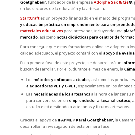
Goetghebeur
, fundador de la empresa
Adolphe Sax & Cie
®
,
en los sectores de la educación y la artesanía.
StartCraft
es un proyecto financiado en el marco del programa
y educación práctica en emprendimiento para emprendedo
materiales educativos
para artesanos, incluyendo una
plata
mercado
, así como
notas
didácticas para centros de formac
Para conseguir que estas formaciones online se adapten a los 
calidad adecuado, el proyecto contará con el
apoyo de evalua
En la primera fase de este proyecto, se desarrollará un
inform
buscan desarrollar. Por ello, durante el mes de enero, la
Cáma
Los
métodos y enfoques actuales
, así como las principal
a educadores VET y C-VET
, especialmente en los ámbitos d
Las
necesidades de los artesanos
a la hora de lanzar su n
para convertirse en un
emprendedor artesanal exitoso
, 
estudio está destinado a artesanos y futuros artesanos.
Gracias al apoyo de
IFAPME
y
Karel Goetghebeur
, la Cámara
desarrollar la investigación de esta primera fase.