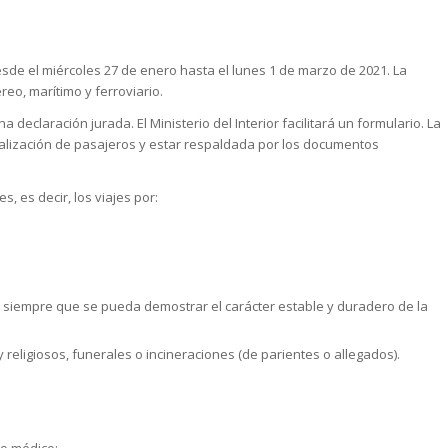
esde el miércoles 27 de enero hasta el lunes 1 de marzo de 2021. La
éreo, marítimo y ferroviario.
declaración jurada. El Ministerio del Interior facilitará un formulario. La
calización de pasajeros y estar respaldada por los documentos
, es decir, los viajes por:
, siempre que se pueda demostrar el carácter estable y duradero de la
y religiosos, funerales o incineraciones (de parientes o allegados).
to médico;