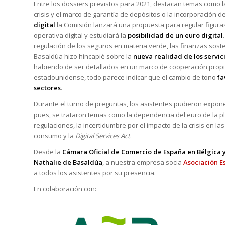
Entre los dossiers previstos para 2021, destacan temas como 
crisis y el marco de garantía de depósitos o la incorporación d
digital
la Comisión lanzará una propuesta para regular figur
operativa digital y estudiará la
posibilidad de un euro digital
regulación de los seguros en materia verde, las finanzas sos
Basaldúa hizo hincapié sobre la
nueva realidad de los servici
habiendo de ser detallados en un marco de cooperación propio
estadounidense, todo parece indicar que el cambio de tono
fa
sectores
.
Durante el turno de preguntas, los asistentes pudieron expon
pues, se trataron temas como la dependencia del euro de la pla
regulaciones, la incertidumbre por el impacto de la crisis en l
consumo y la
Digital Services Act
.
Desde la
Cámara Oficial de Comercio de España en Bélgica
Nathalie de Basaldúa
, a nuestra empresa socia
Asociación E
a todos los asistentes por su presencia.
En colaboración con: