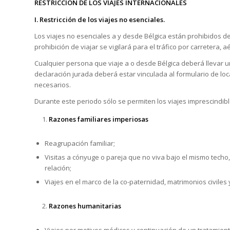
RESTRICCIÓN DE LOS VIAJES INTERNACIONALES
I. Restricción de los viajes no esenciales.
Los viajes no esenciales a y desde Bélgica están prohibidos d
prohibición de viajar se vigilará para el tráfico por carretera, a
Cualquier persona que viaje a o desde Bélgica deberá llevar una 
declaración jurada deberá estar vinculada al formulario de lo
necesarios.
Durante este periodo sólo se permiten los viajes imprescindibles
Razones familiares imperiosas
Reagrupación familiar;
Visitas a cónyuge o pareja que no viva bajo el mismo techo
relación;
Viajes en el marco de la co-paternidad, matrimonios civiles 
Razones humanitarias
Viajes por motivos médicos y continuación de un tratamien