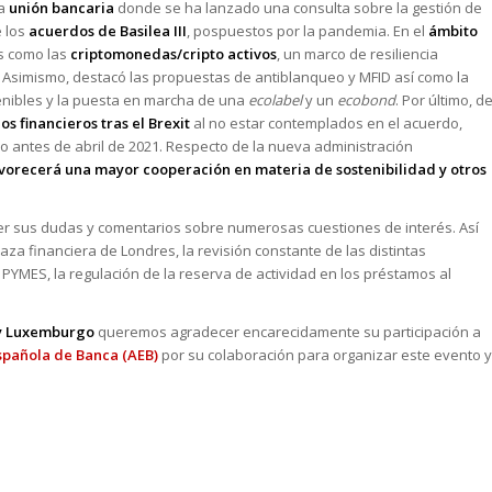
la
unión bancaria
donde se ha lanzado una consulta sobre la gestión de
e los
acuerdos de Basilea III
, pospuestos por la pandemia. En el
ámbito
as como las
criptomonedas/cripto activos
, un marco de resiliencia
. Asimismo, destacó las propuestas de antiblanqueo y MFID así como la
tenibles y la puesta en marcha de una
ecolabel
y un
ecobond
. Por último, d
os financieros tras el Brexit
al no estar contemplados en el acuerdo,
 antes de abril de 2021. Respecto de la nueva administración
vorecerá una mayor cooperación en materia de sostenibilidad y otros
er sus dudas y comentarios sobre numerosas cuestiones de interés. Así
za financiera de Londres, la revisión constante de las distintas
as PYMES, la regulación de la reserva de actividad en los préstamos al
 y Luxemburgo
queremos agradecer encarecidamente su participación a
spañola de Banca (AEB)
por su colaboración para organizar este evento y