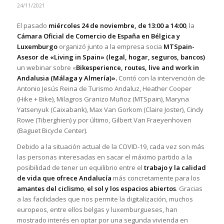
24/11/2021
El pasado
miércoles 24 de noviembre, de 13:00 a 14:00
, la
Cámara Oficial de Comercio de España en Bélgica y
Luxemburgo
organizó junto a la empresa socia
MTSpain-
Asesor de «Living in Spain» (legal, hogar, seguros, bancos)
un webinar sobre «
Bikesperience, routes, live and work in
Andalusia (Málaga y Almería)».
Contó con la intervención de
Antonio Jesús Reina de Turismo Andaluz, Heather Cooper
(Hike + Bike), Milagros Granizo Muñoz (MTSpain), Maryna
Yatsenyuk (Caixabank), Max Van Gorkom (Claire Joster), Cindy
Rowe (Tiberghien) y por último, Gilbert Van Fraeyenhoven
(Baguet Bicycle Center).
Debido a la situación actual de la COVID-19, cada vez son más
las personas interesadas en sacar el máximo partido a la
posibilidad de tener un equilibrio entre el
trabajo y la calidad
de vida que ofrece Andalucía
más concretamente para los
amantes del ciclismo
,
el sol y los espacios abiertos
. Gracias
a las facilidades que nos permite la digitalización, muchos
europeos, entre ellos belgas y luxemburgueses, han
mostrado interés en optar por una segunda vivienda en