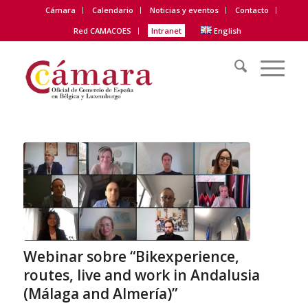
Cámara
Calendario
Noticias y eventos
Contacto
Red CAMACOES
Intranet
English
Webinar sobre “Bikexperience,
routes, live and work in Andalusia
(Málaga and Almería)”