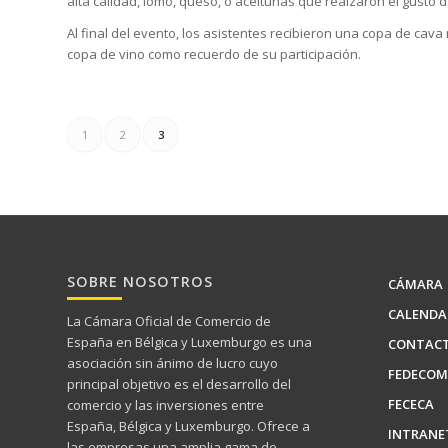
alta calidad, lomo, queso, o aceitunas que realzaron el gusto de
Al final del evento, los asistentes recibieron una copa de cava 
copa de vino como recuerdo de su participación.
1
2
3
SOBRE NOSOTROS
CÁMARA
CALENDA
La Cámara Oficial de Comercio de
España en Bélgica y Luxemburgo es una
CONTAC
asociación sin ánimo de lucro cuyo
FEDECOM
principal objetivo es el desarrollo del
FECECA
comercio y las inversiones entre
España, Bélgica y Luxemburgo. Ofrece a
INTRANE
las empresas una amplia gama de