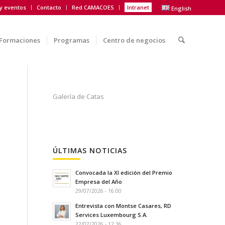
 y eventos
Contacto
Red CAMACOES
Intranet
English
Formaciones
Programas
Centro de negocios
Galería de Catas
ÚLTIMAS NOTICIAS
Convocada la XI edición del Premio
Empresa del Año
29/07/2026 - 16:00
Entrevista con Montse Casares, RD
Services Luxembourg S.A.
22/07/2026 - 12:36