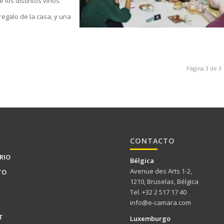
 los distintos vinos.
regalo de la casa, y una
Página 3 de 3
CONTACTO
RIO
Bélgica
Avenue des Arts 1-2,
TO
1210, Bruselas, Bélgica
Tel. +32 2 517 17 40
info@e-camara.com
T
Luxemburgo