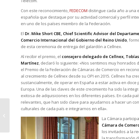
Telecom.
Con este reconocimiento,
FEDECOM
distingue cada año a una
española que destaque por su actividad comercial y perfil inte
en uno de los países miembro de la Federación.
El
Dr. Mike Short CBE, Chief Scientific Advisor del Departam
Comercio Internacional del Gobierno del Reino Unido
, form
de esta ceremonia de entrega del galardón a Cellnex.
Al recibir el premio, el
consejero delegado de Cellnex, Tobías
Martínez
, declaró lo siguiente: «Nos sentimos muy honrados d
el Premio de la Federación de Cámaras de Comercio en recon
al crecimiento de Cellnex desde su OPI en 2015. Cellnex ha cre
sustancialmente, de operar en España a estar activa en doce 
Europa. Una de las claves de este crecimiento ha sido la integ
exitosa de adquisiciones en los diferentes países. En cada 
relevantes, que han sido clave para ayudarnos a hacer un co
Almuerzo-debate con
culturales de cada país e integrarnos en ella».
Henrik Hololei, Director
La Cámara participa
General de la
Cámara de Comerci
Dirección General...
los invitados a la r
la transformación di