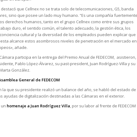
 destacó que Cellnex no se trata solo de telecomunicaciones, G5, banda
ulares, sino que posee un lado muy humano. “Es una compañía fuertement
os derechos humanos, tanto en el grupo Cellnex como entre sus grupos
trabajo duro, el sentido común, el talento adecuado, la gestión ética, los
a conciencia cultural y la diversidad de los empleados pueden explicar que
sta alcance estos asombrosos niveles de penetración en el mercado en
opeos», añade.
la Cámara participa en la entrega del Premio Anual de FEDECOM, asistieron,
sidente, Pablo López-Álvarez, su past-president, Juan Rodríguez-Villa y su
 Marta González.
 Asamblea General de FEDECOM
n la que su presidente realizó un balance del año, se habló del estado de
as ayudas de digitalización destinadas a las Cámaras en el exterior.
n un
homenaje a Juan Rodríguez Villa
, por su labor al frente de FEDECOM