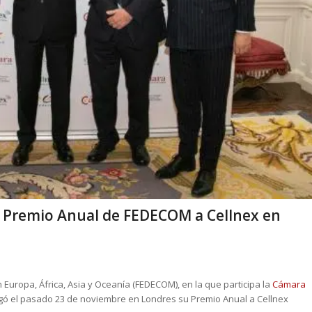
el Premio Anual de FEDECOM a Cellnex en
uropa, África, Asia y Oceanía (FEDECOM), en la que participa la
Cámara
egó el pasado 23 de noviembre en Londres su Premio Anual a Cellnex