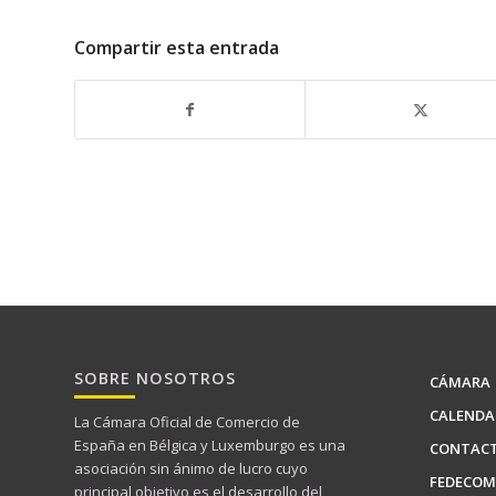
Compartir esta entrada
SOBRE NOSOTROS
CÁMARA
CALENDA
La Cámara Oficial de Comercio de
España en Bélgica y Luxemburgo es una
CONTAC
asociación sin ánimo de lucro cuyo
FEDECOM
principal objetivo es el desarrollo del