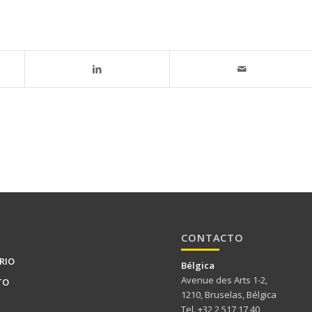
CONTACTO
RIO
Bélgica
Avenue des Arts 1-2,
TO
1210, Bruselas, Bélgica
Tel. +32 2 517 17 40