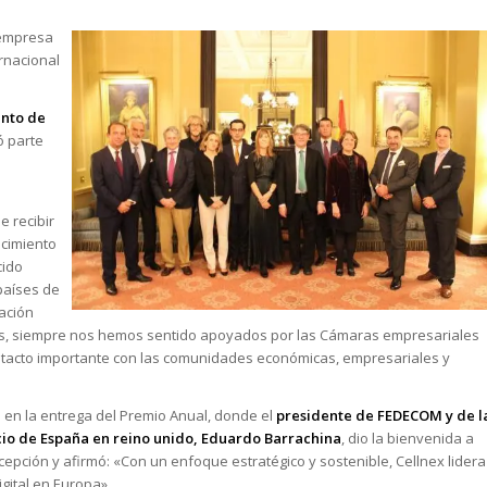
 empresa
rnacional
ento de
ó parte
e recibir
ocimiento
cido
países de
ración
país, siempre nos hemos sentido apoyados por las Cámaras empresariales
ntacto importante con las comunidades económicas, empresariales y
 en la entrega del Premio Anual, donde el
presidente de FEDECOM y de l
o de España en reino unido, Eduardo Barrachina
, dio la bienvenida a
ecepción y afirmó: «Con un enfoque estratégico y sostenible, Cellnex lidera
gital en Europa».