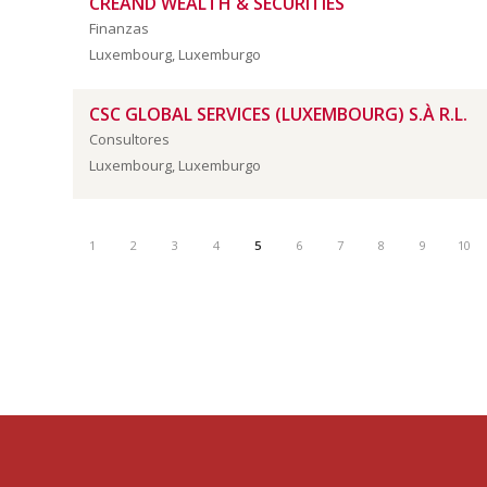
CREAND WEALTH & SECURITIES
Finanzas
Luxembourg, Luxemburgo
CSC GLOBAL SERVICES (LUXEMBOURG) S.À R.L.
Consultores
Luxembourg, Luxemburgo
1
2
3
4
5
6
7
8
9
10
cámara
belux