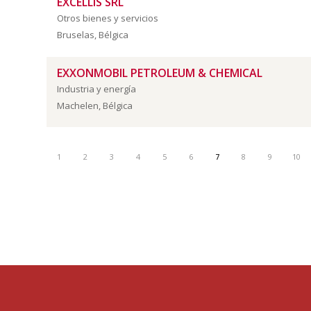
EXCELLIS SRL
Otros bienes y servicios
Bruselas, Bélgica
EXXONMOBIL PETROLEUM & CHEMICAL
Industria y energía
Machelen, Bélgica
1
2
3
4
5
6
7
8
9
10
cámara
belux