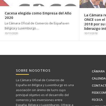
Cacesa elegida como Empresa del Año
La Cámara r
2020
ONCE con el
La Cámara Oficial de Comercio de España en
2018 por su 
Bélgica y Luxemburgo…
liderazgo in
10/11/2020
10/11/2018
SOBRE NOSOTROS
CÁMARA
CALENDA
La Cámara Oficial de Comercio de
España en Bélgica y Luxemburgo es una
CONTAC
asociación sin ánimo de lucro cuyo
FEDECOM
principal objetivo es el desarrollo del
FECECA
comercio y las inversiones entre
España, Bélgica y Luxemburgo. Ofrece a