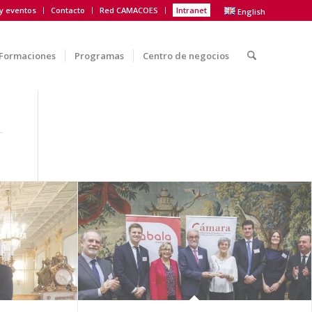
 y eventos
Contacto
Red CAMACOES
Intranet
English
Formaciones
Programas
Centro de negocios