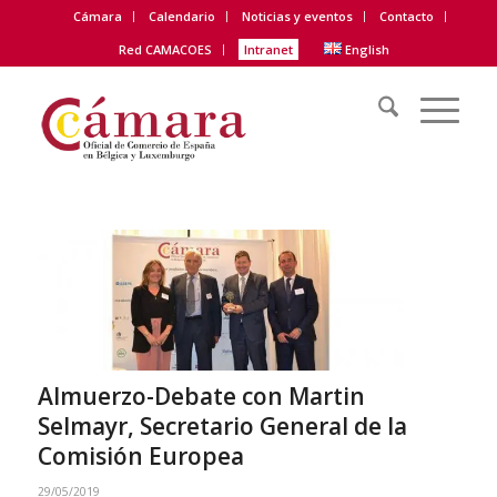
Cámara
Calendario
Noticias y eventos
Contacto
Red CAMACOES
Intranet
English
Almuerzo-Debate con Martin
Selmayr, Secretario General de la
Comisión Europea
29/05/2019