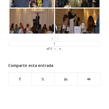
«
‹
of
3
›
»
Compartir esta entrada