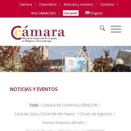
Cámara
Calendario
Noticias y eventos
Contacto
Red CAMACOES
Intranet
English
NOTICIAS Y EVENTOS
Todo
/
Cámara de Comercio y FEDECOM
/
Cena de Gala y Cóctel de Año Nuevo
/
Círculo de negocios
/
Premio Empresa del Año
/