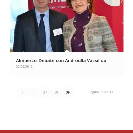
Almuerzo-Debate con Androulla Vassiliou
02/02/2012
Página 39 de 39
«
‹
37
38
39